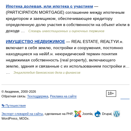
Ипотека долевая, или ипотека с участием
—
(PARTICIPATION MORTGAGE) соглашение между ипотечным
кредитором и заемщиком, обеспечивающее кредитору
определенную долю участия в собственности на объект и/или в
доходе …
Словарь инвестиционных и оценочных терминов
ИМУЩЕСТВО НЕДВИЖИМОЕ
— REAL ESTATE, REALTYИ.н.
включает в себя землю, постройки и сооружения, постоянно
находящиеся на нейИ.н. неюридический термин понятия
недвижимая собственность (real property), включающего
землю, здания и связанные с их использованием постройки и…
…
Энциклопедия банковского дела и финансов
© Академик, 2000-2026
18+
Обратная связь:
Техподдержка
,
Реклама на сайте
👣 Путешествия
Экспорт словарей на сайты
, сделанные на PHP,
Joomla,
Drupal,
WordPress, MODx.